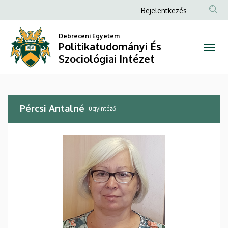
Pércsi
Ugrás
Anonim
Bejelentkezés
a
Felhasználói
Antalné
tartalomra
Debreceni Egyetem
fiók
Politikatudományi És
|
menüje
Szociológiai Intézet
Politikatudományi
És
Pércsi Antalné
Szociológiai
ügyintéző
Intézet