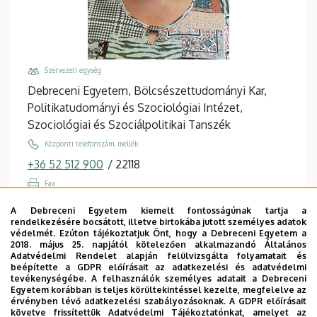
Szervezeti egység
Debreceni Egyetem, Bölcsészettudományi Kar,
Politikatudományi és Szociológiai Intézet,
Szociológiai és Szociálpolitikai Tanszék
Központi telefonszám, mellék
+36 52 512 900
/
22118
Fax
+36 52 512 749
/
23749
A Debreceni Egyetem kiemelt fontosságúnak tartja a
rendelkezésére bocsátott, illetve birtokába jutott személyes adatok
Email
védelmét. Ezúton tájékoztatjuk Önt, hogy a Debreceni Egyetem a
percsi.antalne@arts.unideb.hu
2018. május 25. napjától kötelezően alkalmazandó Általános
Adatvédelmi Rendelet alapján felülvizsgálta folyamatait és
Cím
beépítette a GDPR előírásait az adatkezelési és adatvédelmi
tevékenységébe. A felhasználók személyes adatait a Debreceni
4032 Debrecen, Egyetem tér 1.
Egyetem korábban is teljes körültekintéssel kezelte, megfelelve az
érvényben lévő adatkezelési szabályozásoknak. A GDPR előírásait
Épület, emelet, ajtó
követve frissítettük Adatvédelmi Tájékoztatónkat, amelyet az