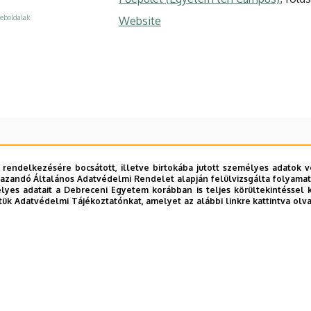
eboldalak
Website
 rendelkezésére bocsátott, illetve birtokába jutott személyes adatok v
azandó Általános Adatvédelmi Rendelet alapján felülvizsgálta folyamata
yes adatait a Debreceni Egyetem korábban is teljes körültekintéssel 
tük Adatvédelmi Tájékoztatónkat, amelyet az alábbi linkre kattintva olv