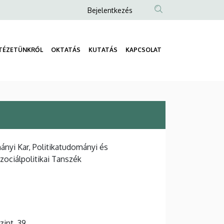
Anonim
Bejelentkezés
Felhasználói
fiók
TÉZETÜNKRŐL
OKTATÁS
KUTATÁS
KAPCSOLAT
menüje
Fő
navigáció
nyi Kar, Politikatudományi és
zociálpolitikai Tanszék
szint, 39