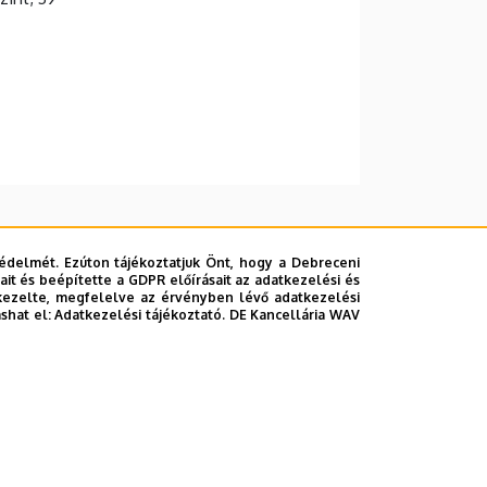
édelmét. Ezúton tájékoztatjuk Önt, hogy a Debreceni
it és beépítette a GDPR előírásait az adatkezelési és
kezelte, megfelelve az érvényben lévő adatkezelési
ashat el:
Adatkezelési tájékoztató.
DE Kancellária WAV