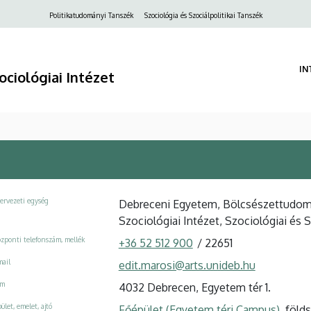
Felső
Politikatudományi Tanszék
Szociológia és Szociálpolitikai Tanszék
navigáció
IN
ociológiai Intézet
ervezeti egység
Debreceni Egyetem, Bölcsészettudomá
Szociológiai Intézet, Szociológiai és S
zponti telefonszám, mellék
+36 52 512 900
/
22651
ail
edit.marosi@arts.unideb.hu
ím
4032 Debrecen, Egyetem tér 1.
ület, emelet, ajtó
Főépület (Egyetem téri Campus)
, föld