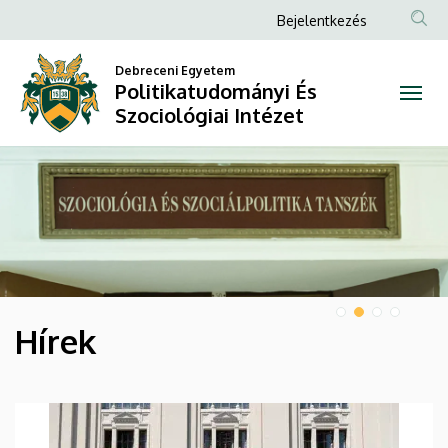
Politikatudományi
Anonim
Bejelentkezés
Felhasználói
És
Debreceni Egyetem
fiók
Politikatudományi És
Szociológiai
menüje
Szociológiai Intézet
Intézet
DIAVETÍTÉS
Hírek
HÍREK