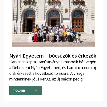
Nyári Egyetem – búcsúzók és érkezők
Hatvanan kaptak tanúsítványt a második hét végén
a Debreceni Nyári Egyetemen, és harminchárom új
diák érkezett a következő turnusra. A vizsga
mindenkinek jól sikerült, az új diákok pedig
sikeresen beilleszkedtek a csoportokba, ahol
továbbra is szorgalmasan tanulják a magyar
TOVÁBB
nyelvet.