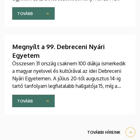
Angol-Amerikai Intézet Angol Nyelvészeti
Tanszéke. A 2026. július 27 - augusztus 7. közötti
TOVÁBB
eseményre csaknem tíz ország mintegy száz
hallgatója érkezett Debrecenbe, hogy rangos
nemzetközi oktatógárda közreműködésével
bővítse nyelvészeti ismereteit.
Megnyílt a 99. Debreceni Nyári
Egyetem
Összesen 31 ország csaknem 100 diákja ismerkedik
a magyar nyelvvel és kultúrával az idei Debreceni
Nyári Egyetemen. A július 20-tól augusztus 14-ig
tartó tanfolyam legfiatalabb hallgatója 15, míg a
legidősebb 80 éves. Az Egyetemi Templomban
tartott hétfői ünnepélyes megnyitón átadták az
TOVÁBB
ösztöndíjasok okleveleit.
TOVÁBBI HÍREINK