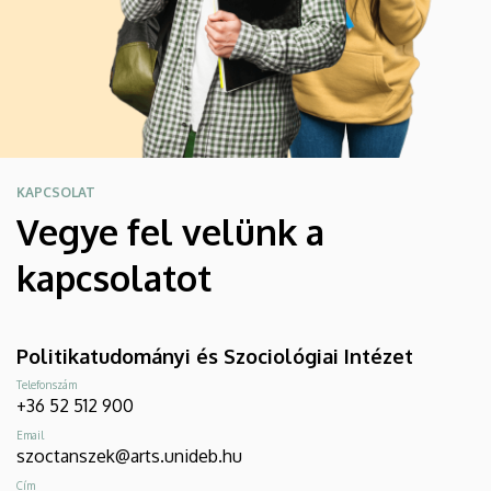
KAPCSOLAT
Vegye fel velünk a
kapcsolatot
Politikatudományi és Szociológiai Intézet
Telefonszám
+36 52 512 900
Email
szoctanszek@arts.unideb.hu
Cím