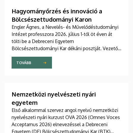
Hagyományőrzés és innováció a
Bölcsészettudományi Karon
Engler Ágnes, a Nevelés- és Művelődéstudományi
Intézet professzora 2026. július 1-től öt éven át
tölti be a Debreceni Egyetem
Bölcsészettudományi Kar dékáni posztját. Vezetői
stratégiájában fontos szerepet szán a kar
hagyományainak, a bölcsészképzés klasszikus
TOVÁBB
normáinak megőrzésének, egyben reagálva a
változó világ kihívásaira, elsősorban az oktatás, a
tudományos élet és a nemzetközi kapcsolatok
terén.
Nemzetközi nyelvészeti nyári
egyetem
Első alkalommal szervez angol nyelvű nemzetközi
nyelvészeti nyári kurzust OVA 2026 (Omnes Voces
Acceptamus 2026) elnevezéssel a Debreceni
Egyetem (DE) Bölcsészettudományi Kar (BTK)