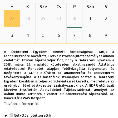
H
K
Sze
Cs
P
Szo
V
27
28
29
30
31
1
2
3
4
5
6
7
8
9
10
11
12
13
14
15
16
A Debreceni Egyetem kiemelt fontosságúnak tartja a
rendelkezésére bocsátott, illetve birtokába jutott személyes adatok
védelmét. Ezúton tájékoztatjuk Önt, hogy a Debreceni Egyetem a
2018. május 25. napjától kötelezően alkalmazandó Általános
17
18
19
20
21
22
23
Adatvédelmi Rendelet alapján felülvizsgálta folyamatait és
beépítette a GDPR előírásait az adatkezelési és adatvédelmi
tevékenységébe. A felhasználók személyes adatait a Debreceni
Egyetem korábban is teljes körültekintéssel kezelte, megfelelve az
24
25
26
27
28
29
30
érvényben lévő adatkezelési szabályozásoknak. A GDPR előírásait
követve frissítettük Adatvédelmi Tájékoztatónkat, amelyet az
alábbi linkre kattintva olvashat el:
Adatkezelési tájékoztató.
DE
Kancellária WAV Központ
31
1
2
3
4
5
6
További információk
Nélkülözhetetlen sütik