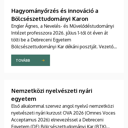
Hagyományőrzés és innováció a
Bölcsészettudományi Karon
Engler Ágnes, a Nevelés- és Művelődéstudományi
Intézet professzora 2026. július 1-től öt éven át
tölti be a Debreceni Egyetem
Bölcsészettudományi Kar dékáni posztját. Vezetői
stratégiájában fontos szerepet szán a kar
hagyományainak, a bölcsészképzés klasszikus
TOVÁBB
normáinak megőrzésének, egyben reagálva a
változó világ kihívásaira, elsősorban az oktatás, a
tudományos élet és a nemzetközi kapcsolatok
terén.
Nemzetközi nyelvészeti nyári
egyetem
Első alkalommal szervez angol nyelvű nemzetközi
nyelvészeti nyári kurzust OVA 2026 (Omnes Voces
Acceptamus 2026) elnevezéssel a Debreceni
Egyetem (DE) Bölcsészettudományi Kar (BTK)