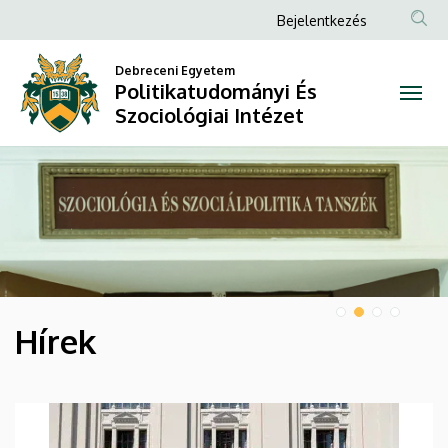
Politikatudományi
Anonim
Bejelentkezés
Felhasználói
És
Debreceni Egyetem
fiók
Politikatudományi És
Szociológiai
menüje
Szociológiai Intézet
Intézet
DIAVETÍTÉS
Hírek
HÍREK