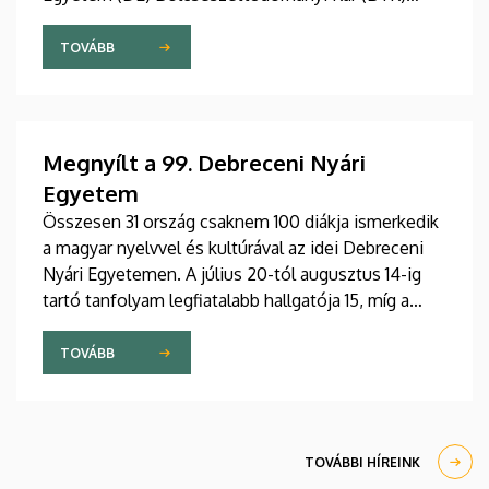
Angol-Amerikai Intézet Angol Nyelvészeti
Tanszéke. A 2026. július 27 - augusztus 7. közötti
TOVÁBB
eseményre csaknem tíz ország mintegy száz
hallgatója érkezett Debrecenbe, hogy rangos
nemzetközi oktatógárda közreműködésével
bővítse nyelvészeti ismereteit.
Megnyílt a 99. Debreceni Nyári
Egyetem
Összesen 31 ország csaknem 100 diákja ismerkedik
a magyar nyelvvel és kultúrával az idei Debreceni
Nyári Egyetemen. A július 20-tól augusztus 14-ig
tartó tanfolyam legfiatalabb hallgatója 15, míg a
legidősebb 80 éves. Az Egyetemi Templomban
tartott hétfői ünnepélyes megnyitón átadták az
TOVÁBB
ösztöndíjasok okleveleit.
TOVÁBBI HÍREINK