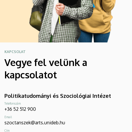
KAPCSOLAT
Vegye fel velünk a
kapcsolatot
Politikatudományi és Szociológiai Intézet
Telefonszám
+36 52 512 900
Email
szoctanszek@arts.unideb.hu
Cím