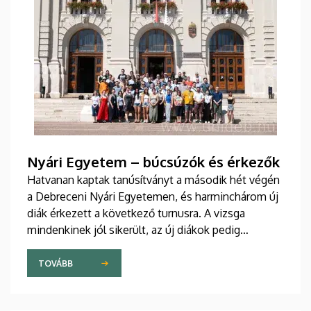
Nyári Egyetem – búcsúzók és érkezők
Hatvanan kaptak tanúsítványt a második hét végén
a Debreceni Nyári Egyetemen, és harminchárom új
diák érkezett a következő turnusra. A vizsga
mindenkinek jól sikerült, az új diákok pedig
sikeresen beilleszkedtek a csoportokba, ahol
továbbra is szorgalmasan tanulják a magyar
TOVÁBB
nyelvet.