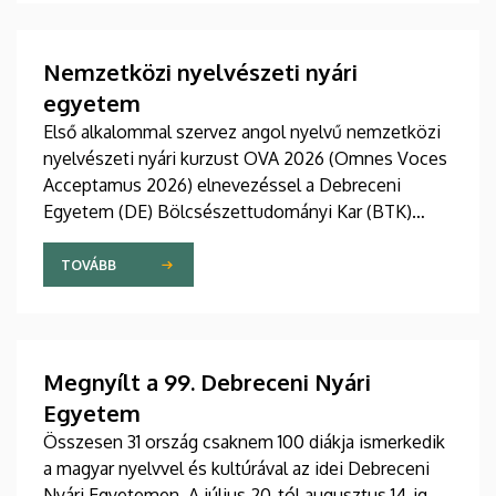
változó világ kihívásaira, elsősorban az oktatás, a
tudományos élet és a nemzetközi kapcsolatok
terén.
Nemzetközi nyelvészeti nyári
egyetem
Első alkalommal szervez angol nyelvű nemzetközi
nyelvészeti nyári kurzust OVA 2026 (Omnes Voces
Acceptamus 2026) elnevezéssel a Debreceni
Egyetem (DE) Bölcsészettudományi Kar (BTK)
Angol-Amerikai Intézet Angol Nyelvészeti
Tanszéke. A 2026. július 27 - augusztus 7. közötti
TOVÁBB
eseményre csaknem tíz ország mintegy száz
hallgatója érkezett Debrecenbe, hogy rangos
nemzetközi oktatógárda közreműködésével
bővítse nyelvészeti ismereteit.
Megnyílt a 99. Debreceni Nyári
Egyetem
Összesen 31 ország csaknem 100 diákja ismerkedik
a magyar nyelvvel és kultúrával az idei Debreceni
Nyári Egyetemen. A július 20-tól augusztus 14-ig