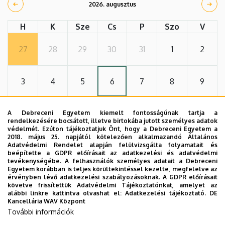
2026. augusztus
H
K
Sze
Cs
P
Szo
V
27
28
29
30
31
1
2
3
4
5
6
7
8
9
10
11
12
13
14
15
16
A Debreceni Egyetem kiemelt fontosságúnak tartja a
rendelkezésére bocsátott, illetve birtokába jutott személyes adatok
védelmét. Ezúton tájékoztatjuk Önt, hogy a Debreceni Egyetem a
2018. május 25. napjától kötelezően alkalmazandó Általános
17
18
19
20
21
22
23
Adatvédelmi Rendelet alapján felülvizsgálta folyamatait és
beépítette a GDPR előírásait az adatkezelési és adatvédelmi
tevékenységébe. A felhasználók személyes adatait a Debreceni
Egyetem korábban is teljes körültekintéssel kezelte, megfelelve az
24
25
26
27
28
29
30
érvényben lévő adatkezelési szabályozásoknak. A GDPR előírásait
követve frissítettük Adatvédelmi Tájékoztatónkat, amelyet az
alábbi linkre kattintva olvashat el:
Adatkezelési tájékoztató.
DE
Kancellária WAV Központ
31
1
2
3
4
5
6
További információk