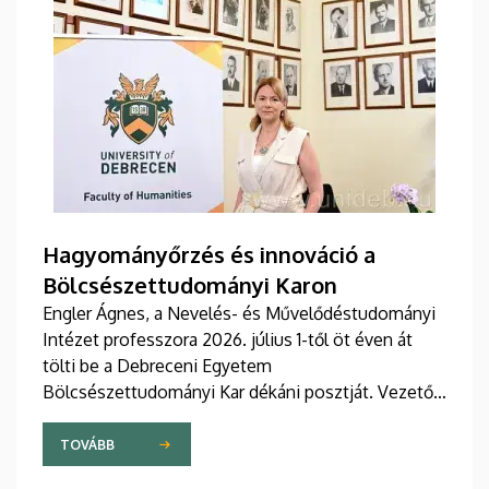
Hagyományőrzés és innováció a
Bölcsészettudományi Karon
Engler Ágnes, a Nevelés- és Művelődéstudományi
Intézet professzora 2026. július 1-től öt éven át
tölti be a Debreceni Egyetem
Bölcsészettudományi Kar dékáni posztját. Vezetői
stratégiájában fontos szerepet szán a kar
hagyományainak, a bölcsészképzés klasszikus
TOVÁBB
normáinak megőrzésének, egyben reagálva a