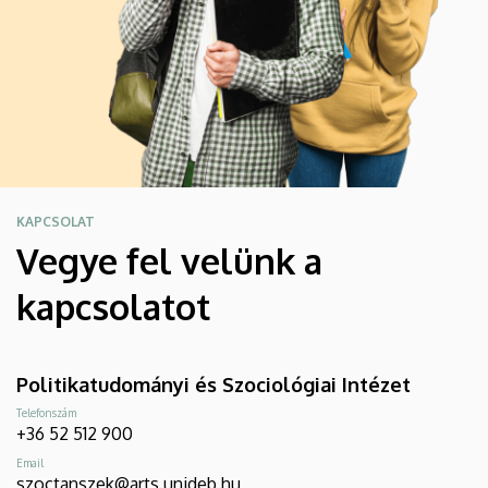
KAPCSOLAT
Vegye fel velünk a
kapcsolatot
Politikatudományi és Szociológiai Intézet
Telefonszám
+36 52 512 900
Email
szoctanszek@arts.unideb.hu