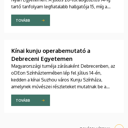
tartó tanfolyam legfiatalabb hallgatója 15, míg a
legidősebb 80 éves. Az Egyetemi Templomban
tartott hétfői ünnepélyes megnyitón átadták az
TOVÁBB
ösztöndíjasok okleveleit.
Kínai kunju operabemutató a
Debreceni Egyetemen
Magyarországi turnéja zárásaként Debrecenben, az
oDEon Színháztermében lép fel július 14-én,
kedden a kínai Suzhou város Kunju Színháza,
amelynek művészei részleteket mutatnak be a
több mint 600 éves Kun opera legszebb darabjából.
Az előadás a Debreceni Egyetem (DE)
TOVÁBB
Bölcsészettudományi Kar (BTK) Konfuciusz
Intézet szervezésében a Budapesti Kínai Kulturális
Központtal és az Ott-Home International Meeting
Point-tal való együttműködés keretében valósul