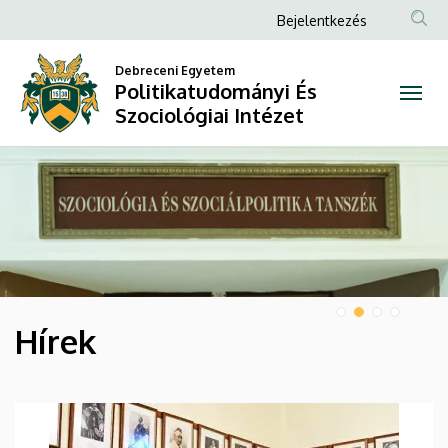
Politikatudományi
Anonim
Bejelentkezés
Felhasználói
És
Debreceni Egyetem
fiók
Politikatudományi És
Szociológiai
menüje
Szociológiai Intézet
Intézet
DIAVETÍTÉS
Hírek
HÍREK